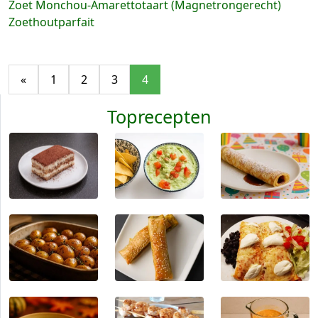
Zoet Monchou-Amarettotaart (Magnetrongerecht)
Zoethoutparfait
«
1
2
3
4
Toprecepten