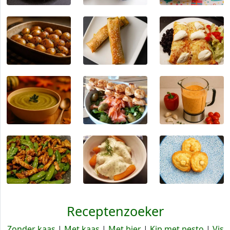
Receptenzoeker
Zonder kaas
|
Met kaas
|
Met bier
|
Kip met pesto
|
Vis