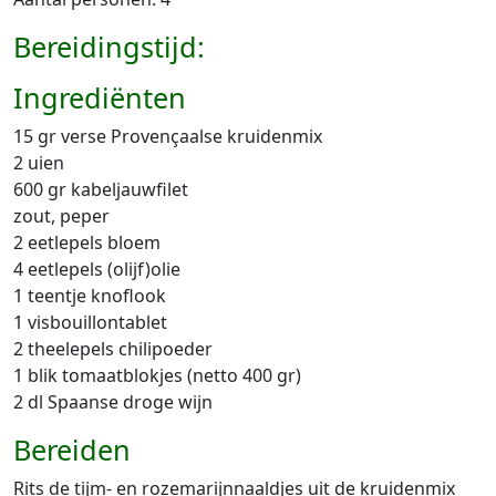
Bereidingstijd:
Ingrediënten
15 gr verse Provençaalse kruidenmix
2 uien
600 gr kabeljauwfilet
zout, peper
2 eetlepels bloem
4 eetlepels (olijf)olie
1 teentje knoflook
1 visbouillontablet
2 theelepels chilipoeder
1 blik tomaatblokjes (netto 400 gr)
2 dl Spaanse droge wijn
Bereiden
Rits de tijm- en rozemarijnnaaldjes uit de kruidenmix