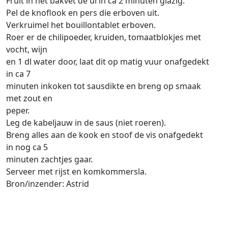
Fruit in het bakvet de ui in ca 2 minuten glazig.
Pel de knoflook en pers die erboven uit.
Verkruimel het bouillontablet erboven.
Roer er de chilipoeder, kruiden, tomaatblokjes met
vocht, wijn
en 1 dl water door, laat dit op matig vuur onafgedekt
in ca 7
minuten inkoken tot sausdikte en breng op smaak
met zout en
peper.
Leg de kabeljauw in de saus (niet roeren).
Breng alles aan de kook en stoof de vis onafgedekt
in nog ca 5
minuten zachtjes gaar.
Serveer met rijst en komkommersla.
Bron/inzender: Astrid