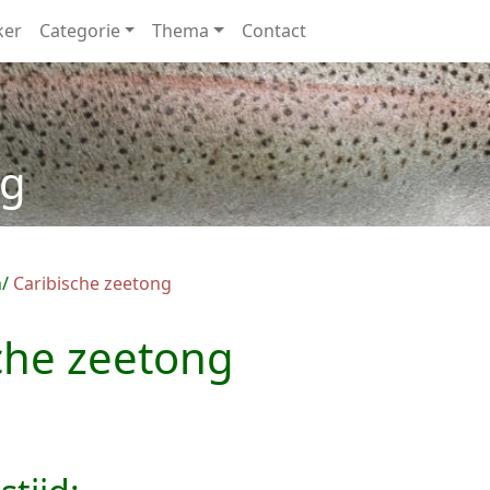
ker
Categorie
Thema
Contact
ng
n
Caribische zeetong
che zeetong