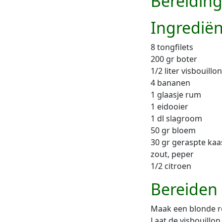
Bereiding
Ingredië
8 tongfilets
200 gr boter
1/2 liter visbouillon
4 bananen
1 glaasje rum
1 eidooier
1 dl slagroom
50 gr bloem
30 gr geraspte kaa
zout, peper
1/2 citroen
Bereiden
Maak een blonde r
Laat de visbouillon