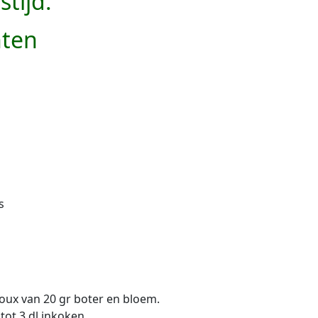
stijd:
nten
s
oux van 20 gr boter en bloem.
 tot 3 dl inkoken.