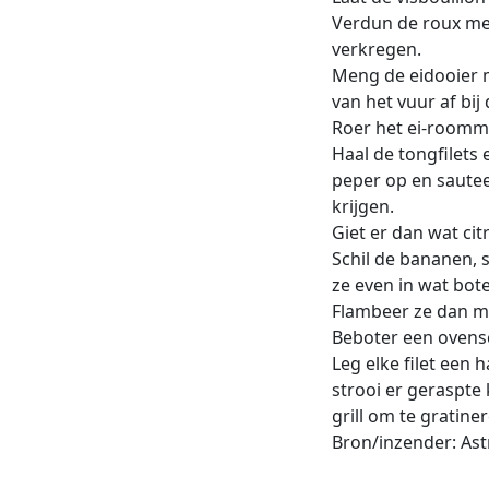
Verdun de roux met
verkregen.
Meng de eidooier m
van het vuur af bij
Roer het ei-roomm
Haal de tongfilets
peper op en sauteer
krijgen.
Giet er dan wat cit
Schil de bananen, 
ze even in wat bote
Flambeer ze dan m
Beboter een ovensch
Leg elke filet een 
strooi er geraspte
grill om te gratine
Bron/inzender: Ast