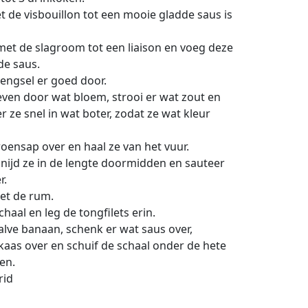
 de visbouillon tot een mooie gladde saus is
et de slagroom tot een liaison en voeg deze
 de saus.
engsel er goed door.
 even door wat bloem, strooi er wat zout en
 ze snel in wat boter, zodat ze wat kleur
roensap over en haal ze van het vuur.
snijd ze in de lengte doormidden en sauteer
r.
et de rum.
aal en leg de tongfilets erin.
halve banaan, schenk er wat saus over,
 kaas over en schuif de schaal onder de hete
ren.
rid