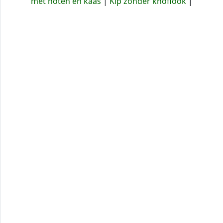
met noten en kaas
|
Kip zonder knoflook
|