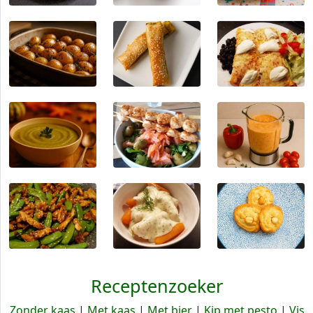
Receptenzoeker
Zonder kaas
|
Met kaas
|
Met bier
|
Kip met pesto
|
Vis