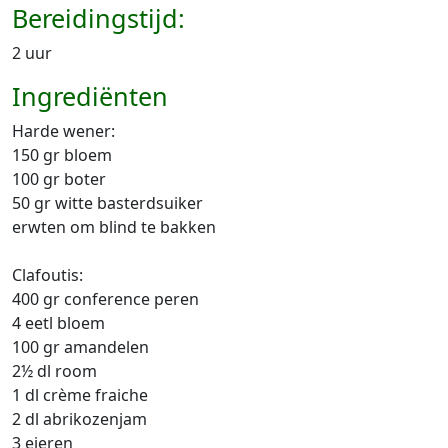
Bereidingstijd:
2 uur
Ingrediënten
Harde wener:
150 gr bloem
100 gr boter
50 gr witte basterdsuiker
erwten om blind te bakken
Clafoutis:
400 gr conference peren
4 eetl bloem
100 gr amandelen
2½ dl room
1 dl crème fraiche
2 dl abrikozenjam
3 eieren